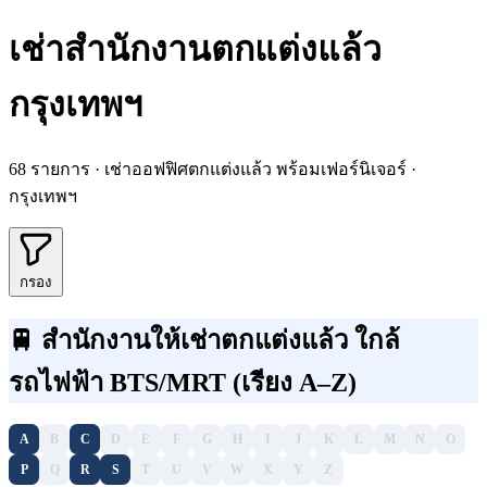
เช่าสำนักงานตกแต่งแล้ว
กรุงเทพฯ
68 รายการ · เช่าออฟฟิศตกแต่งแล้ว พร้อมเฟอร์นิเจอร์ ·
กรุงเทพฯ
กรอง
🚆 สำนักงานให้เช่าตกแต่งแล้ว ใกล้
รถไฟฟ้า BTS/MRT (เรียง A–Z)
A
B
C
D
E
F
G
H
I
J
K
L
M
N
O
P
Q
R
S
T
U
V
W
X
Y
Z