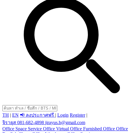
TH
|
EN
📢 ลงประกาศฟรี
|
Login
Register
|
จิรายุส 081-682-4898
jirayus.b@gmail.com
Office Space
Service Office
Virtual Office
Furnished Office
Office