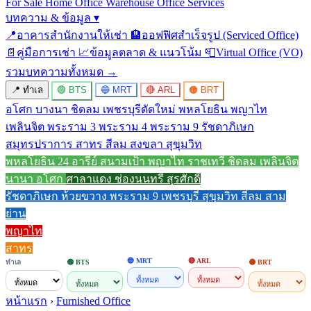
For Sale
Home Office
Warehouse
Office Services
บทความ & ข้อมูล
▾
📍
อาคารสำนักงานให้เช่า
🏨
ออฟฟิศสำเร็จรูป (Serviced Office)
📄
คู่มือการเช่า
📈
ข้อมูลตลาด & แนวโน้ม
📮
Virtual Office (VO)
รวมบทความทั้งหมด →
📍 ทำเล
🟢 BTS
🔵 MRT
🔴 ARL
🟠 BRT
อโศก
บางนา
ชิดลม
เพชรบุรีตัดใหม่
พหลโยธิน
พญาไท
เพลินจิต
พระราม 3
พระราม 4
พระราม 9
รัชดาภิเษก
สมุทรปราการ
สาทร
สีลม
สงขลา
สุขุมวิท
พหลโยธิน 24
อารีย์
สนามเป้า
พญาไท
ราชเทวี
ชิดลม
เพลินจิต
นานา
อโศก
ศาลาแดง
ช่องนนทรี
สุรศักดิ์
รัชดาภิเษก
ห้วยขวาง
พระราม 9
เพชรบุรี
สุขุมวิท
สีลม
สาม
ย่าน
พญาไท
สาทร
🔵 MRT
🔴 ARL
ทำเล
🟢 BTS
🟠 BRT
หน้าแรก
›
Furnished Office