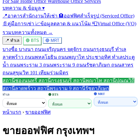
For Sale
Home Office
Warehouse
Office Services
บทความ & ข้อมูล
▾
📍
อาคารสำนักงานให้เช่า
🏨
ออฟฟิศสำเร็จรูป (Serviced Office)
📄
คู่มือการเช่า
📈
ข้อมูลตลาด & แนวโน้ม
📮
Virtual Office (VO)
รวมบทความทั้งหมด →
📍 ทำเล
🟢 BTS
🔵 MRT
บางซื่อ
บางนา
ถนนเจริญนคร
จตุจักร
ถนนกรุงธนบุรี
ทำเล
ลาดพร้าว
ถนนพหลโยธิน
ถนนพญาไท
ประชาอุทิศ
ทำเลประตู
น้ำ
ถนนพระราม 3
ถนนพระราม 9
ถนนรัชดาภิเษก
ถนนสาทร
ถนนสุขุมวิท 101
เทียมร่วมมิตร
สถานีช่องนนทรี
สถานีกรุงธนบุรี
สถานีพญาไท
สถานีปุณณวิถี
สถานีลาดพร้าว
สถานีพระราม 9
สถานีรัชดาภิเษก
🔵 MRT
ทำเล
🟢 BTS
หน้าแรก
›
ขายออฟฟิศ
ขายออฟฟิศ กรุงเทพฯ