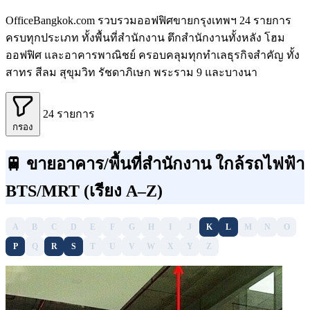
OfficeBangkok.com รวบรวมออฟฟิศขายกรุงเทพฯ 24 รายการ
ครบทุกประเภท ทั้งพื้นที่สำนักงาน ตึกสำนักงานทั้งหลัง โฮม
ออฟฟิศ และอาคารพาณิชย์ ครอบคลุมทุกทำเลธุรกิจสำคัญ ทั้ง
สาทร สีลม สุขุมวิท รัชดาภิเษก พระราม 9 และบางนา
24 รายการ
กรอง
🚆 ขายอาคาร/พื้นที่สำนักงาน ใกล้รถไฟฟ้า
BTS/MRT (เรียง A–Z)
A
B
C
D
E
F
G
H
I
J
K
L
M
N
O
P
Q
R
S
T
U
V
W
X
Y
Z