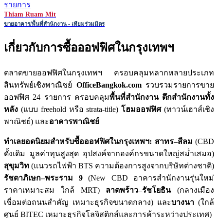
รายการ
Thiam Ruam Mit
ขายอาคาร/พื้นที่สำนักงาน - เทียมร่วมมิตร
เกี่ยวกับการซื้อออฟฟิศในกรุงเทพฯ
ตลาดขายออฟฟิศในกรุงเทพฯ ครอบคลุมหลากหลายประเภท
สินทรัพย์เชิงพาณิชย์
OfficeBangkok.com
รวบรวมรายการขาย
ออฟฟิศ 24 รายการ ครอบคลุม
พื้นที่สำนักงาน
ตึกสำนักงานทั้ง
หลัง
(แบบ freehold หรือ strata-title)
โฮมออฟฟิศ
(ทาวน์เฮาส์เชิง
พาณิชย์) และ
อาคารพาณิชย์
ทำเลยอดนิยมสำหรับซื้อออฟฟิศในกรุงเทพฯ:
สาทร–สีลม
(CBD
ดั้งเดิม มูลค่าทุนสูงสุด อุปสงค์จากองค์กรขนาดใหญ่สม่ำเสมอ)
สุขุมวิท
(แนวรถไฟฟ้า BTS ความต้องการสูงจากบริษัทต่างชาติ)
รัชดาภิเษก–พระราม 9
(New CBD อาคารสำนักงานรุ่นใหม่
ราคาเหมาะสม ใกล้ MRT)
ลาดพร้าว–รัชโยธิน
(กลางเมือง
เชื่อมต่อถนนสำคัญ เหมาะธุรกิจขนาดกลาง) และ
บางนา
(ใกล้
ศูนย์ BITEC เหมาะธุรกิจโลจิสติกส์และการค้าระหว่างประเทศ)