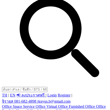
TH
|
EN
📢 ลงประกาศฟรี
|
Login
Register
|
จิรายุส 081-682-4898
jirayus.b@gmail.com
Office Space
Service Office
Virtual Office
Furnished Office
Office