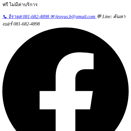
ฟรี ไม่มีค่าบริการ
📞 จิรายุส 081-682-4898
✉ jirayus.b@gmail.com
💬 Line: ค้นหา
เบอร์ 081-682-4898