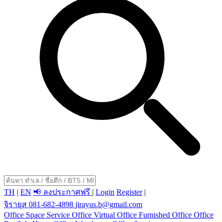
TH
|
EN
📢 ลงประกาศฟรี
|
Login
Register
|
จิรายุส 081-682-4898
jirayus.b@gmail.com
Office Space
Service Office
Virtual Office
Furnished Office
Office