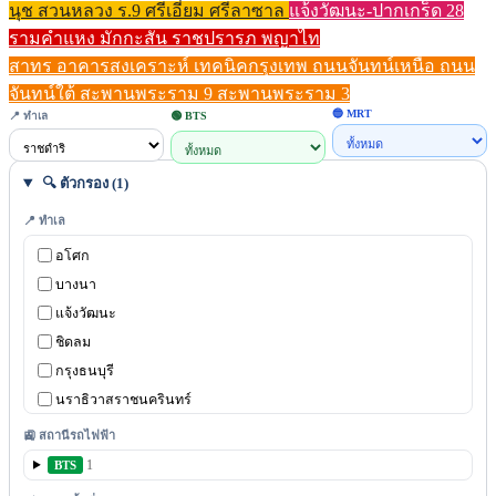
นุช
สวนหลวง ร.9
ศรีเอี่ยม
ศรีลาซาล
แจ้งวัฒนะ-ปากเกร็ด 28
รามคำแหง
มักกะสัน
ราชปรารภ
พญาไท
สาทร
อาคารสงเคราะห์
เทคนิคกรุงเทพ
ถนนจันทน์เหนือ
ถนน
จันทน์ใต้
สะพานพระราม 9
สะพานพระราม 3
🔵 MRT
📍 ทำเล
🟢 BTS
🔍 ตัวกรอง (1)
📍 ทำเล
อโศก
บางนา
แจ้งวัฒนะ
ชิดลม
กรุงธนบุรี
นราธิวาสราชนครินทร์
เพชรบุรีตัดใหม่
🚉 สถานีรถไฟฟ้า
พหลโยธิน
1
BTS
พญาไท