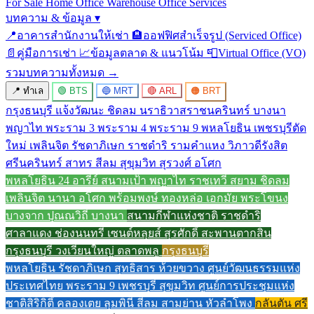
For Sale
Home Office
Warehouse
Office Services
บทความ & ข้อมูล
▾
📍
อาคารสำนักงานให้เช่า
🏨
ออฟฟิศสำเร็จรูป (Serviced Office)
📄
คู่มือการเช่า
📈
ข้อมูลตลาด & แนวโน้ม
📮
Virtual Office (VO)
รวมบทความทั้งหมด →
📍 ทำเล
🟢 BTS
🔵 MRT
🔴 ARL
🟠 BRT
กรุงธนบุรี
แจ้งวัฒนะ
ชิดลม
นราธิวาสราชนครินทร์
บางนา
พญาไท
พระราม 3
พระราม 4
พระราม 9
พหลโยธิน
เพชรบุรีตัด
ใหม่
เพลินจิต
รัชดาภิเษก
ราชดำริ
รามคำแหง
วิภาวดีรังสิต
ศรีนครินทร์
สาทร
สีลม
สุขุมวิท
สุรวงศ์
อโศก
พหลโยธิน 24
อารีย์
สนามเป้า
พญาไท
ราชเทวี
สยาม
ชิดลม
เพลินจิต
นานา
อโศก
พร้อมพงษ์
ทองหล่อ
เอกมัย
พระโขนง
บางจาก
ปุณณวิถี
บางนา
สนามกีฬาแห่งชาติ
ราชดำริ
ศาลาแดง
ช่องนนทรี
เซนต์หลุยส์
สุรศักดิ์
สะพานตากสิน
กรุงธนบุรี
วงเวียนใหญ่
ตลาดพลู
กรุงธนบุรี
พหลโยธิน
รัชดาภิเษก
สุทธิสาร
ห้วยขวาง
ศูนย์วัฒนธรรมแห่ง
ประเทศไทย
พระราม 9
เพชรบุรี
สุขุมวิท
ศูนย์การประชุมแห่ง
ชาติสิริกิติ์
คลองเตย
ลุมพินี
สีลม
สามย่าน
หัวลำโพง
กลันตัน
ศรี