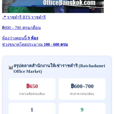
📍 ราชดำริ
BTS
ราชดำริ
฿600 – 700
/ตรม/เดือน
ห้องว่างตอนนี้
9 ห้อง
ช่วงขนาดโดยประมาณ
100 - 600 ตรม
สรุปตลาดสำนักงานให้เช่าราชดำริ (Ratchadamri
📊
Office Market)
฿650
฿600–700
ราคาเฉลี่ย/ตรม/เดือน
ช่วงราคา/ตรม/เดือน
1
9